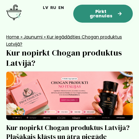
LV
RU
EN
Pirkt
granulas
Home
»
Jaunumi
»
Kur iegādādties Chogan produktus
Latvijā?
Kur nopirkt Chogan produktus
Latvijā?
Kur nopirkt Chogan produktus Latvijā?
Plašākais klāsts un ātra piegāde